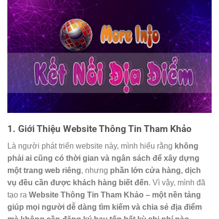
1. Giới Thiệu Website Thông Tin Tham Khảo
Là người phát triển website này, mình hiểu rằng
không
phải ai cũng có thời gian và ngân sách để xây dựng
một trang web riêng
, nhưng
phần lớn cửa hàng, dịch
vụ đều cần được khách hàng biết đến
. Vì vậy, mình đã
tạo ra
Website Thông Tin Tham Khảo – một nền tảng
giúp mọi người dễ dàng tìm kiếm và chia sẻ địa điểm