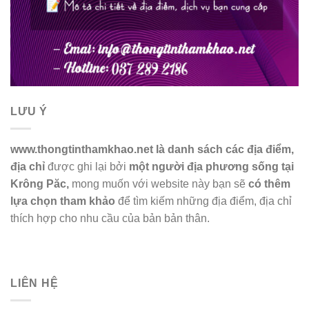
LƯU Ý
www.thongtinthamkhao.net là danh sách các địa điểm,
địa chỉ
được ghi lại bởi
một người địa phương sống tại
Krông Păc,
mong muốn với website này bạn sẽ
có thêm
lựa chọn tham khảo
để tìm kiếm những địa điểm, địa chỉ
thích hợp cho nhu cầu của bản bản thân.
LIÊN HỆ