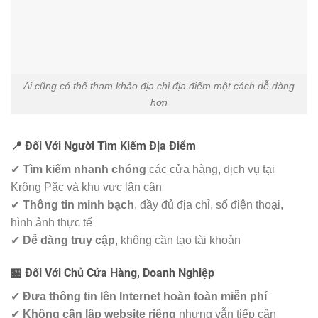
Ai cũng có thể tham khảo địa chỉ địa điểm một cách dễ dàng
hơn
📍 Đối Với Người Tìm Kiếm Địa Điểm
✔
Tìm kiếm nhanh chóng
các cửa hàng, dịch vụ tại
Krông Păc và khu vực lân cận
✔
Thông tin minh bạch
, đầy đủ địa chỉ, số điện thoại,
hình ảnh thực tế
✔
Dễ dàng truy cập
, không cần tạo tài khoản
🏪 Đối Với Chủ Cửa Hàng, Doanh Nghiệp
✔
Đưa thông tin lên Internet hoàn toàn miễn phí
✔
Không cần lập website riêng
nhưng vẫn tiếp cận