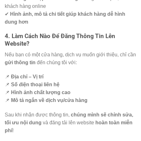
khách hàng online
✔
Hình ảnh, mô tả chi tiết giúp khách hàng dễ hình
dung hơn
4. Làm Cách Nào Để Đăng Thông Tin Lên
Website?
Nếu bạn có một cửa hàng, dịch vụ muốn giới thiệu, chỉ cần
gửi thông tin
đến chúng tôi với:
📌
Địa chỉ – Vị trí
📌
Số điện thoại liên hệ
📌
Hình ảnh chất lượng cao
📌
Mô tả ngắn về dịch vụ/cửa hàng
Sau khi nhận được thông tin,
chúng mình sẽ chỉnh sửa,
tối ưu nội dung
và đăng tải lên website
hoàn toàn miễn
phí
!