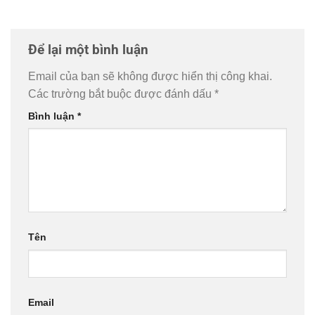
Để lại một bình luận
Email của bạn sẽ không được hiển thị công khai.
Các trường bắt buộc được đánh dấu
*
Bình luận
*
Tên
Email