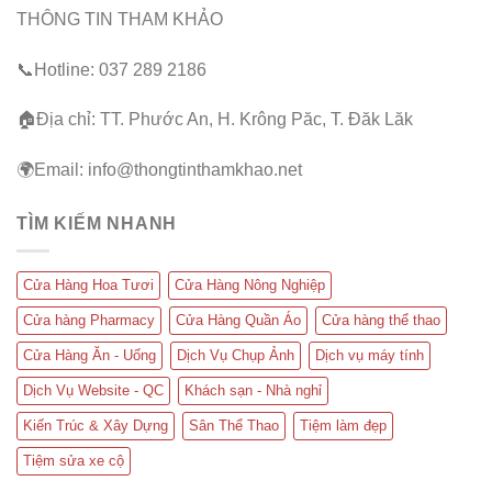
THÔNG TIN THAM KHẢO
📞Hotline: 037 289 2186
🏠Địa chỉ: TT. Phước An, H. Krông Păc, T. Đăk Lăk
🌍Email: info@thongtinthamkhao.net
TÌM KIẾM NHANH
Cửa Hàng Hoa Tươi
Cửa Hàng Nông Nghiệp
Cửa hàng Pharmacy
Cửa Hàng Quần Áo
Cửa hàng thể thao
Cửa Hàng Ăn - Uống
Dịch Vụ Chụp Ảnh
Dịch vụ máy tính
Dịch Vụ Website - QC
Khách sạn - Nhà nghỉ
Kiến Trúc & Xây Dựng
Sân Thể Thao
Tiệm làm đẹp
Tiệm sửa xe cộ