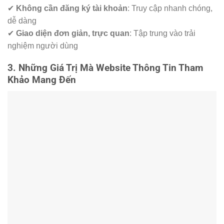
✔
Không cần đăng ký tài khoản
: Truy cập nhanh chóng,
dễ dàng
✔
Giao diện đơn giản, trực quan
: Tập trung vào trải
nghiệm người dùng
3. Những Giá Trị Mà Website Thông Tin Tham
Khảo Mang Đến