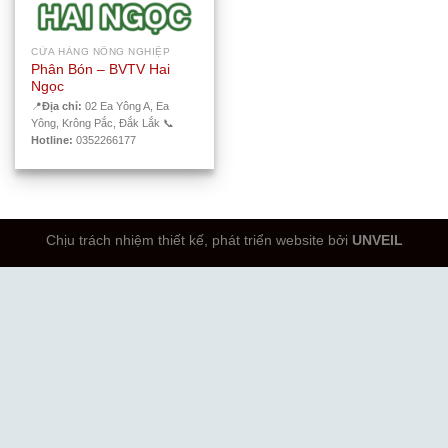
CỬA HÀNG NÔNG NGHIỆP
Phân Bón – BVTV Hai
Ngọc
📍
Địa chỉ:
02 Ea Yông A, Ea
Yông, Krông Pắc, Đắk Lắk 📞
Hotline:
0352266177
Chịu trách nhiệm thiết kế, phát triển website bởi
UNVEIL