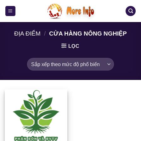
Bỏ
qua
nội
dung
ĐỊA ĐIỂM
/
CỬA HÀNG NÔNG NGHIỆP
LỌC