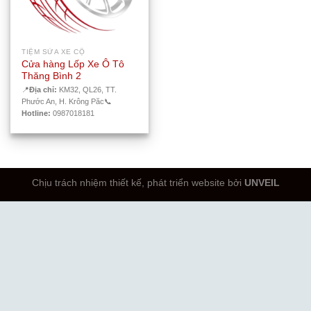
TIỆM SỬA XE CỘ
Cửa hàng Lốp Xe Ô Tô
Thăng Bình 2
📍
Địa chỉ:
KM32, QL26, TT.
Phước An, H. Krông Păc
📞
Hotline:
0987018181
Chịu trách nhiệm thiết kế, phát triển website bởi
UNVEIL