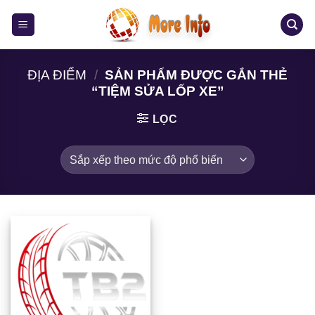
Bỏ
qua
nội
dung
ĐỊA ĐIỂM
/
SẢN PHẨM ĐƯỢC GẮN THẺ
“TIỆM SỬA LỐP XE”
LỌC