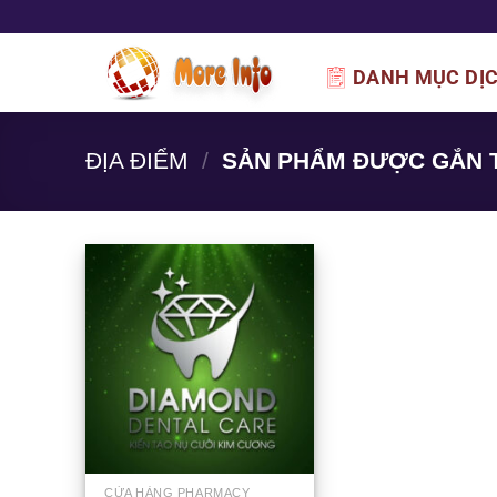
Bỏ
qua
nội
DANH MỤC DỊ
dung
ĐỊA ĐIỂM
/
SẢN PHẨM ĐƯỢC GẮN 
CỬA HÀNG PHARMACY