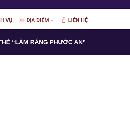
CH VỤ
ĐỊA ĐIỂM
LIÊN HỆ
THẺ “LÀM RĂNG PHƯỚC AN”