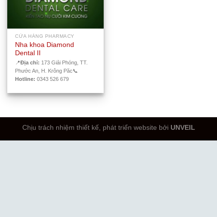
CỬA HÀNG PHARMACY
Nha khoa Diamond
Dental II
📍
Địa chỉ:
173 Giải Phóng, TT.
Phước An, H. Krông Păc
📞
Hotline:
0343 526 679
Chịu trách nhiệm thiết kế, phát triển website bởi
UNVEIL