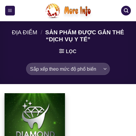
Bỏ
qua
nội
dung
ĐỊA ĐIỂM
/
SẢN PHẨM ĐƯỢC GẮN THẺ
“DỊCH VỤ Y TẾ”
LỌC