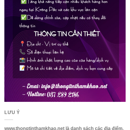
LƯU Ý
www.thongtinthamkhao.net là danh sách các địa điểm,