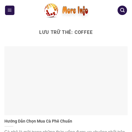
Bỏ
qua
nội
dung
LƯU TRỮ THẺ:
COFFEE
Hướng Dẫn Chọn Mua Cà Phê Chuẩn
Cà phê là một trong những thức uống được ưa chuộng nhất trên